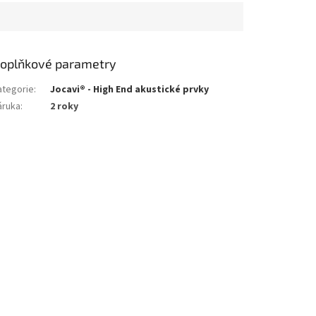
oplňkové parametry
ategorie
:
Jocavi® - High End akustické prvky
áruka
:
2 roky