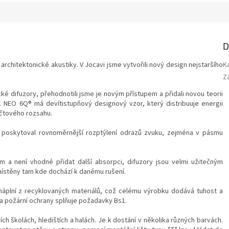
D
architektonické akustiky. V Jocavi jsme vytvořili nový design nejstaršího
K
Z
ké difuzory, přehodnotili jsme je novým přístupem a přidali novou teorii
. NEO 6Q® má devítistupňový designový vzor, ​​který distribuuje energii
čtového rozsahu.
 poskytoval rovnoměrnější rozptýlení odrazů zvuku, zejména v pásmu
m a není vhodné přidat další absorpci, difuzory jsou velmi užitečným
místěny tam kde dochází k danému rušení.
náplní z recyklovaných materiálů, což celému výrobku dodává tuhost a
da požární ochrany splňuje požadavky Bs1.
ch školách, hledištích a halách. Je k dostání v několika různých barvách.