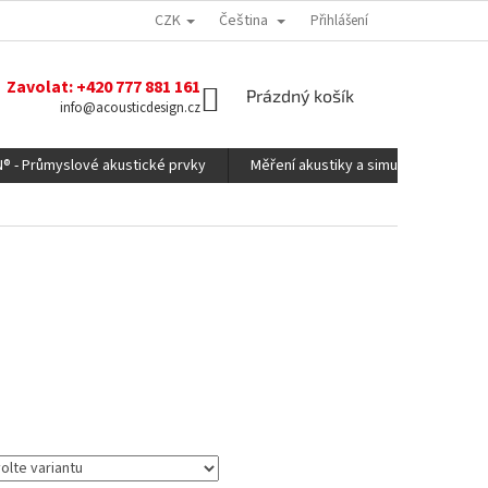
CZK
Čeština
Přihlášení
Zavolat: +420 777 881 161
NÁKUPNÍ
Prázdný košík
info@acousticdesign.cz
KOŠÍK
N® - Průmyslové akustické prvky
Měření akustiky a simulace
Ko