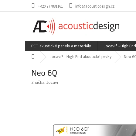
Přejít
+420 777881161
info@acousticdesign.cz
na
obsah
PET akustické panely a materiály
Jocavi® - High En
Domů
Jocavi® - High End akustické prvky
Neo 6
Neo 6Q
Značka:
Jocavi