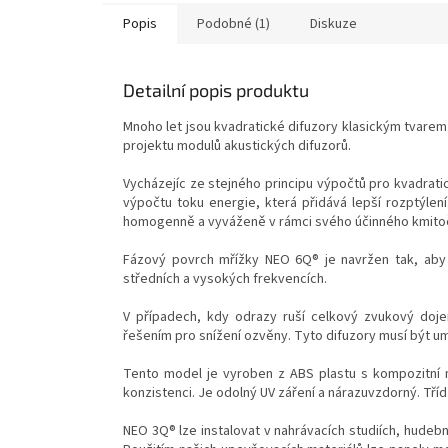
Popis
Podobné (1)
Diskuze
Detailní popis produktu
Mnoho let jsou kvadratické difuzory klasickým tvarem 
projektu modulů akustických difuzorů.
Vycházejíc ze stejného principu výpočtů pro kvadratic
výpočtu toku energie, která přidává lepší rozptýlení
homogenně a vyváženě v rámci svého účinného kmito
Fázový povrch mřížky NEO 6Q® je navržen tak, aby
středních a vysokých frekvencích.
V případech, kdy odrazy ruší celkový zvukový doje
řešením pro snížení ozvěny. Tyto difuzory musí být u
Tento model je vyroben z ABS plastu s kompozitní 
konzistenci. Je odolný UV záření a nárazuvzdorný. Tří
NEO 3Q® lze instalovat v nahrávacích studiích, hudební