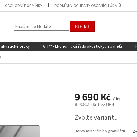
OBCHODNÍ PODMÍNKY
PODMÍNKY OCHRANY OSOBNÍCH ÚDAJŮ
HLEDAT
d akustické prvky
ATP® - Ekonomická řada akustických panelů
I
Q
9 690 Kč
/ ks
8 008,26 Kč bez DPH
Měrná
Zvolte variantu
cena:
Barva minerálního granulátu