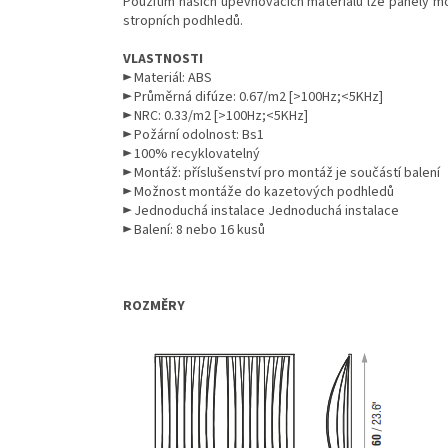
Použitím našich upevňovacích materiálů lze panely mo
stropních podhledů.
VLASTNOSTI
► Materiál: ABS
►
Průměrná difúze: 0.67/m2 [>100Hz;<5KHz]
► NRC: 0.33/m2 [>100Hz;<5KHz]
► Požární odolnost: Bs1
► 100% recyklovatelný
► Montáž: příslušenství pro montáž je součástí balení
► Možnost montáže do kazetových podhledů
► Jednoduchá instalace
Jednoduchá instalace
► Balení: 8 nebo 16 kusů
ROZMĚRY