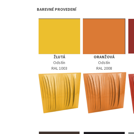
BAREVNÉ PROVEDENÍ
ŽLUTÁ
ORANŽOVÁ
Odstín
Odstín
RAL 1003
RAL 2008