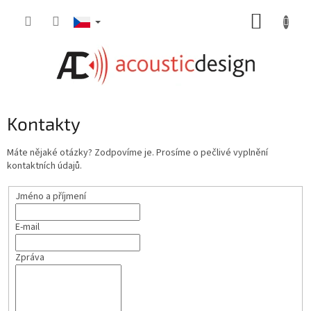
Přejít
NÁKUP
na
obsah
KOŠÍK
Kontakty
Máte nějaké otázky? Zodpovíme je. Prosíme o pečlivé vyplnění
kontaktních údajů.
Jméno a příjmení
E-mail
Zpráva