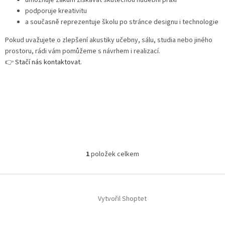
podporuje kreativitu
a současně reprezentuje školu po stránce designu i technologie
Pokud uvažujete o zlepšení akustiky učebny, sálu, studia nebo jiného
prostoru, rádi vám pomůžeme s návrhem i realizací.
👉
Stačí nás kontaktovat
.
1
položek celkem
O
v
l
Z
á
á
d
Vytvořil Shoptet
p
a
a
c
t
í