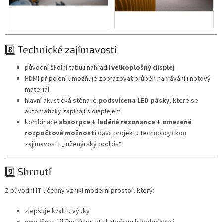
8️⃣ Technické zajímavosti
původní školní tabuli nahradil
velkoplošný displej
HDMI připojení umožňuje zobrazovat průběh nahrávání i notový
materiál
hlavní akustická stěna je
podsvícena LED pásky
, které se
automaticky zapínají s displejem
kombinace
absorpce + laděné rezonance + omezené
rozpočtové možnosti
dává projektu technologickou
zajímavost i „inženýrský podpis“
9️⃣ Shrnutí
Z původní IT učebny vznikl moderní prostor, který:
zlepšuje kvalitu výuky
umožňuje žákům získávat skutečnou hudební praxi