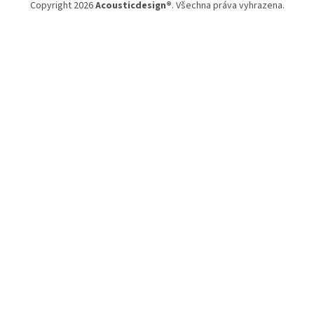
Copyright 2026
Acousticdesign®
. Všechna práva vyhrazena.
í
p
r
v
k
y
v
ý
p
i
s
u