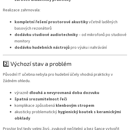
Realizace zahrnovala:
kompletní řešení prostorové akustiky
včetně laděných
basových rezonátorů
dodávku studiové audiotechniky
– od mikrofonů po studiové
monitory
dodávku hudebních nástrojů
pro výuku i nahrávání
2️⃣ Výchozí stav a problém
Původní IT učebna nebyla pro hudební účely vhodná prakticky v
žádném ohledu.
výrazně
dlouhá a nevyrovnaná doba dozvuku
špatná srozumitelnost řeči
komplikace způsobená
klenbovým stropem
akusticky problematický
hygienický koutek s keramickými
obklady
Prostor byl tedy velmi živý, zvukově nečitelný a bez šance vytvořit