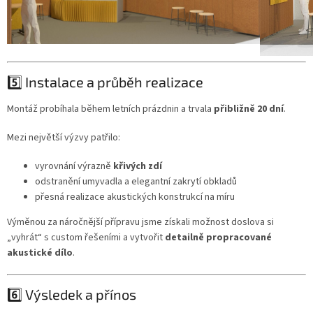
5️⃣ Instalace a průběh realizace
Montáž probíhala během letních prázdnin a trvala
přibližně 20 dní
.
Mezi největší výzvy patřilo:
vyrovnání výrazně
křivých zdí
odstranění umyvadla a elegantní zakrytí obkladů
přesná realizace akustických konstrukcí na míru
Výměnou za náročnější přípravu jsme získali možnost doslova si
„vyhrát“ s custom řešeními a vytvořit
detailně propracované
akustické dílo
.
6️⃣ Výsledek a přínos