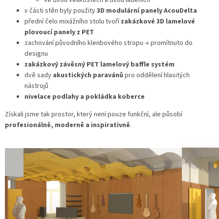
v části stěn byly použity
3D modulární panely AcouDelta
přední čelo mixážního stolu tvoří
zakázkové 3D lamelové
plovoucí panely z PET
zachování původního klenbového stropu → promítnuto do
designu
zakázkový závěsný PET lamelový baffle systém
dvě sady
akustických paravánů
pro oddělení hlasitých
nástrojů
nivelace podlahy a pokládka koberce
Získali jsme tak prostor, který není pouze funkční, ale působí
profesionálně, moderně a inspirativně
.