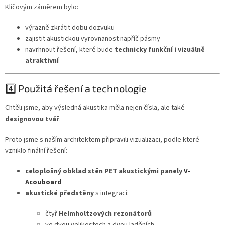
Klíčovým záměrem bylo:
výrazně zkrátit dobu dozvuku
zajistit akustickou vyrovnanost napříč pásmy
navrhnout řešení, které bude
technicky funkční i vizuálně
atraktivní
4️⃣ Použitá řešení a technologie
Chtěli jsme, aby výsledná akustika měla nejen čísla, ale také
designovou tvář
.
Proto jsme s naším architektem připravili vizualizaci, podle které
vzniklo finální řešení:
celoplošný obklad stěn PET akustickými panely
V-
Acouboard
akustické předstěny
s integrací:
čtyř
Helmholtzových rezonátorů
ve dvou velikostech a dvou laděních