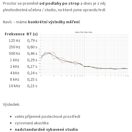
Prostor se proměnil
od podlahy po strop
a dnes je z něj
plnohodnotná učebna / studio, na které jsme opravdu hrdí.
Navíc – máme
konkrétní výsledky měření
:
Frekvence
RT (s)
125 Hz
0,79 s
250 Hz
0,60 s
500 Hz
0,46 s
1 kHz
0,29 s
2 kHz
0,27 s
4 kHz
0,24 s
8 kHz
0,25 s
10 kHz
0,23 s
Výsledek:
velmi příjemné poslechové prostředí
vyrovnaná akustika
nadstandardně vybavené studio