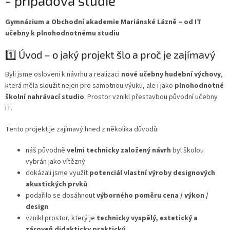
- případová studie
Gymnázium a Obchodní akademie Mariánské Lázně – od IT
učebny k plnohodnotnému studiu
1️⃣ Úvod – o jaký projekt šlo a proč je zajímavý
Byli jsme osloveni k návrhu a realizaci
nové učebny hudební výchovy
,
která měla sloužit nejen pro samotnou výuku, ale i jako
plnohodnotné
školní nahrávací studio
. Prostor vznikl přestavbou původní učebny
IT.
Tento projekt je zajímavý hned z několika důvodů:
náš původně
velmi technicky založený návrh
byl školou
vybrán jako vítězný
dokázali jsme využít
potenciál vlastní výroby designových
akustických prvků
podařilo se dosáhnout
výborného poměru cena / výkon /
design
vznikl prostor, který je
technicky vyspělý, estetický a
zároveň didakticky praktický