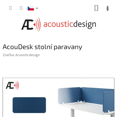
Přejít
NÁKUP
na
obsah
KOŠÍK
AcouDesk stolní paravany
Značka:
Acousticdesign