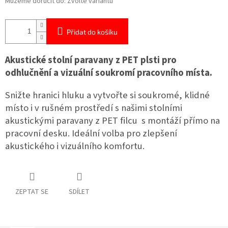
Můžeme doručit do:
Zvolte variantu
Přidat do košíku
Akustické stolní paravany z PET plsti pro
odhlučnění a vizuální soukromí pracovního místa.
Snižte hranici hluku a vytvořte si soukromé, klidné
místo i v rušném prostředí s našimi stolními
akustickými paravany z PET filcu s montáží přímo na
pracovní desku. Ideální volba pro zlepšení
akustického i vizuálního komfortu.
ZEPTAT SE
SDÍLET