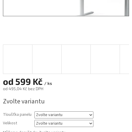
od
599 Kč
/ ks
od
495,04 Kč
bez DPH
Měrná
Zvolte variantu
cena:
Tloušťka panelu
Velikost