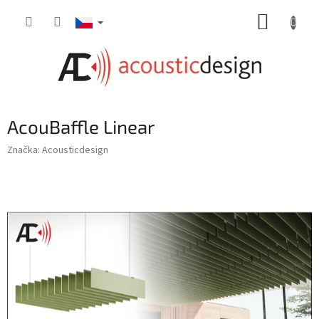
Přejít
NÁKUP
na
obsah
KOŠÍK
AcouBaffle Linear
Značka:
Acousticdesign