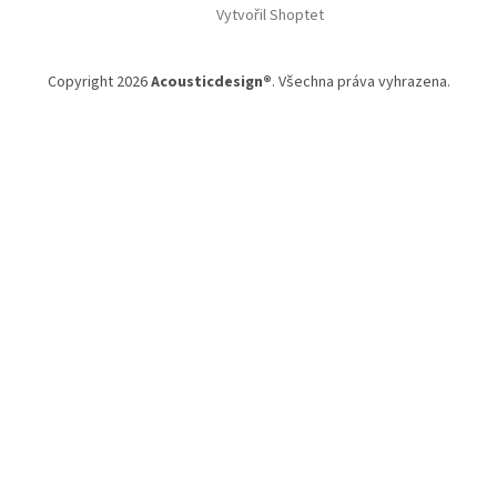
Vytvořil Shoptet
p
a
t
Copyright 2026
Acousticdesign®
. Všechna práva vyhrazena.
í