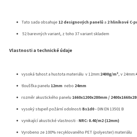
Tato sada obsahuje
12 designových panelů
a
2 hliníkové C-p
52 barevných variant, z toho 37 variant skladem
Vlastnosti a technické údaje
vysoká tuhost a hustota materiálu v 12mm:
2400g/m²
, v 24mm:
tloušťka panelu
12mm
nebo
24mm
rozměr akustického panelu
1660x1200x280mm / 2400x1660x2
vysoký stupeň požární odolnosti
Bs1d0 -
DIN EN 13501 B
vynikající akustické vlastnosti -
NRC: 0.40/m2 (12mm)
Vyrobeno ze 100% recyklovaného PET (polyester) materiálu