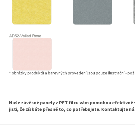
* obrázky produktů a barevných provedení jsou pouze ilustrační - pož
Naše závěsné panely z PET filcu vám pomohou efektivně v
jisti, že získáte přesně to, co potřebujete. Kontaktujte n
Z
á