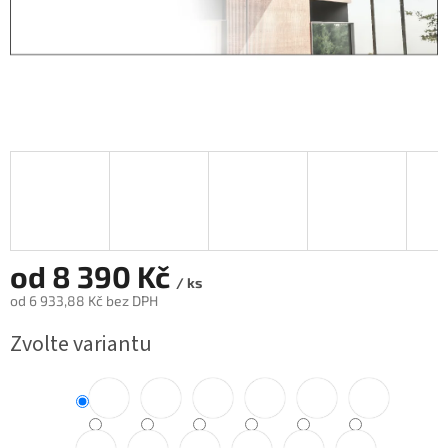
od
8 390 Kč
/ ks
od
6 933,88 Kč
bez DPH
Měrná
Zvolte variantu
cena: