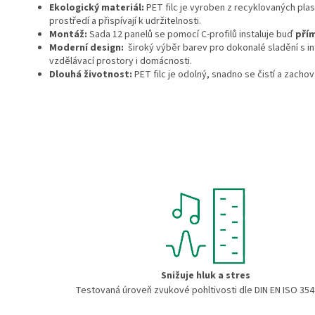
Ekologický materiál:
PET filc je vyroben z recyklovaných pla
prostředí a přispívají k udržitelnosti.
Montáž:
Sada 12 panelů se pomocí C-profilů instaluje buď
pří
Moderní design:
široký výběr barev pro dokonalé sladění s int
vzdělávací prostory i domácnosti.
Dlouhá životnost:
PET filc je odolný, snadno se čistí a zachov
Snižuje hluk a stres
Testovaná úroveň zvukové pohltivosti dle DIN EN ISO 354