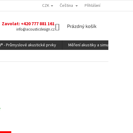
CZK
Čeština
Přihlášení
Zavolat: +420 777 881 161
NÁKUPNÍ
Prázdný košík
info@acousticdesign.cz
KOŠÍK
N® - Průmyslové akustické prvky
Měření akustiky a simulace
Ko
e