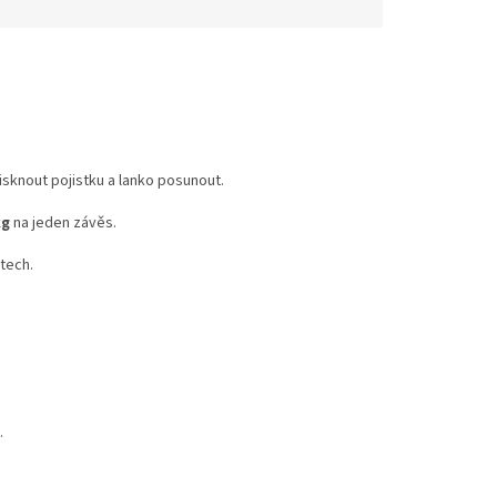
isknout pojistku a lanko posunout.
kg
na jeden závěs.
tech.
.