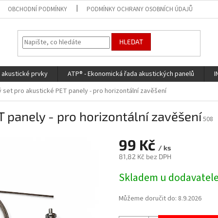
OBCHODNÍ PODMÍNKY
PODMÍNKY OCHRANY OSOBNÍCH ÚDAJŮ
HLEDAT
d akustické prvky
ATP® - Ekonomická řada akustických panelů
I
 set pro akustické PET panely - pro horizontální zavěšení
 panely - pro horizontální zavěšení
508
99 Kč
/ ks
81,82 Kč bez DPH
Měrná
Skladem u dodavatel
cena:
Můžeme doručit do:
8.9.2026