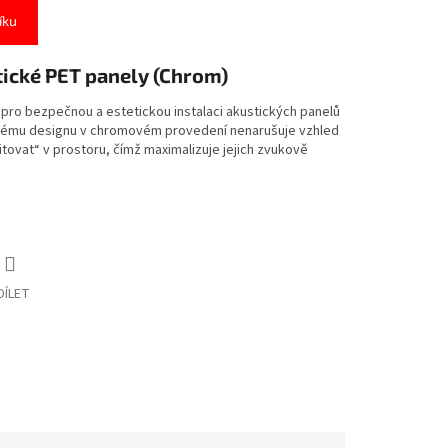
íku
tické PET panely (Chrom)
pro bezpečnou a estetickou instalaci akustických panelů
ickému designu v chromovém provedení nenarušuje vzhled
itovat“ v prostoru, čímž maximalizuje jejich zvukově
DÍLET