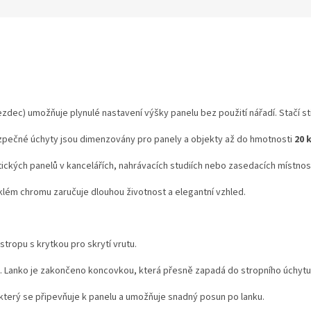
zdec) umožňuje plynulé nastavení výšky panelu bez použití nářadí. Stačí st
zpečné úchyty jsou dimenzovány pro panely a objekty až do hmotnosti
2
0 
tických panelů v kancelářích, nahrávacích studiích nebo zasedacích místnos
lém chromu zaručuje dlouhou životnost a elegantní vzhled.
tropu s krytkou pro skrytí vrutu.
. Lanko je zakončeno koncovkou, která přesně zapadá do stropního úchytu
erý se připevňuje k panelu a umožňuje snadný posun po lanku.