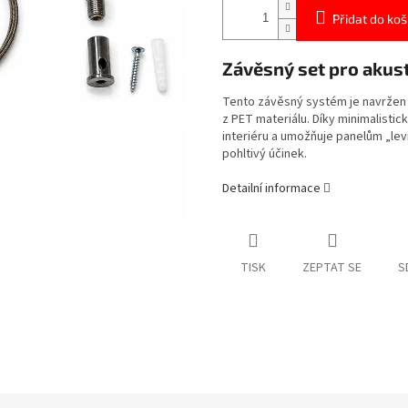
Přidat do koš
Závěsný set pro akus
Tento závěsný systém je navržen 
z PET materiálu. Díky minimalist
interiéru a umožňuje panelům „lev
pohltivý účinek.
Detailní informace
TISK
ZEPTAT SE
S