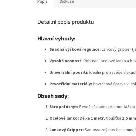
Popis
Diskuze
Detailní popis produktu
Hlavní výhody:
Snadná výšková regulace:
Lankový gripper (je
Vysoká nosnost:
Robustní ocelové lanko a be
Univerzální použití:
Ideální pro zavěšení akus
Prvotřídní materiály:
Povrchová úprava v lesk
Obsah sady:
Stropní úchyt:
Pevná základna pro montáž do s
Ocelové lanko:
Délka
1
metr
, tloušťka
1,5 mm
Lankový Gripper:
Samosvorný mechanismus, kt