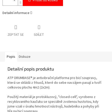
Detailní informace
ZEPTAT SE
SDÍLET
Popis
Diskuze
Detailní popis produktu
ATP DRUMBASE® je antivibrační platforma pro bicí soupravy,
která se skládá z 9 kusů, které do sebe navzájem pasují a tvoří
celkovou plochu 4m2 (2x2m).
Použitý materiál je protiskluzový, "closed-cell", vyrobeno z
recyklovaného kaučuku se speciálně zvolenou hustotou, kdy
jsme vzali v úvahu hmotnost nástrojů, hudebníka a pohyby při
hře na bicí soupravu.