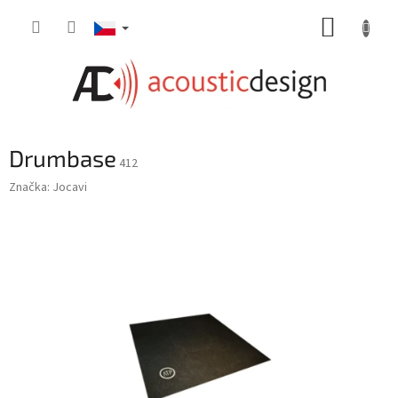
Přejít
NÁKUP
na
obsah
KOŠÍK
Drumbase
412
Značka:
Jocavi