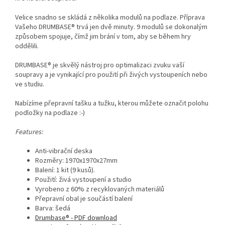
Velice snadno se skládá z několika modulů na podlaze. Příprava
Vašeho DRUMBASE® trvá jen dvě minuty. 9 modulů se dokonalým
způsobem spojuje, čímž jim brání v tom, aby se během hry
oddělili.
DRUMBASE® je skvělý nástroj pro optimalizaci zvuku vaší
soupravy a je vynikající pro použití při živých vystoupeních nebo
ve studiu.
Nabízíme přepravní tašku a tužku, kterou můžete označit polohu
podložky na podlaze :-)
Features:
Anti-vibrační deska
Rozměry: 1970x1970x27mm
Balení: 1 kit (9 kusů).
Použití: živá vystoupení a studio
Vyrobeno z 60% z recyklovaných materiálů
Přepravní obal je součástí balení
Barva: šedá
Drumbase® - PDF download