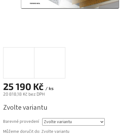
25 190 Kč
/ ks
20 818,18 Kč bez DPH
Měrná
Zvolte variantu
cena:
Barevné provedení
Můžeme doručit do:
Zvolte variantu