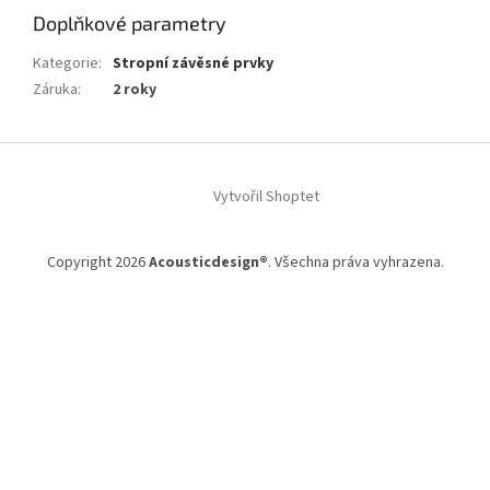
Doplňkové parametry
Kategorie
:
Stropní závěsné prvky
Záruka
:
2 roky
Z
á
Vytvořil Shoptet
p
a
t
Copyright 2026
Acousticdesign®
. Všechna práva vyhrazena.
í