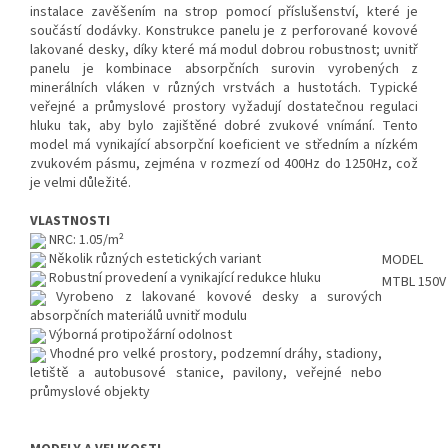
instalace zavěšením na strop pomocí příslušenství, které je
součástí dodávky. Konstrukce panelu je z perforované kovové
lakované desky, díky které má modul dobrou robustnost; uvnitř
panelu je kombinace absorpčních surovin vyrobených z
minerálních vláken v různých vrstvách a hustotách. Typické
veřejné a průmyslové prostory vyžadují dostatečnou regulaci
hluku tak, aby bylo zajištěné dobré zvukové vnímání. Tento
model má vynikající absorpční koeficient ve středním a nízkém
zvukovém pásmu, zejména v rozmezí od 400Hz do 1250Hz, což
je velmi důležité.
VLASTNOSTI
NRC: 1.05/m²
Několik různých estetických variant
MODEL
Robustní provedení a vynikající redukce hluku
MTBL 150V
Vyrobeno z lakované kovové desky a surových
absorpčních materiálů uvnitř modulu
Výborná protipožární odolnost
Vhodné pro velké prostory, podzemní dráhy, stadiony,
letiště a autobusové stanice, pavilony, veřejné nebo
průmyslové objekty