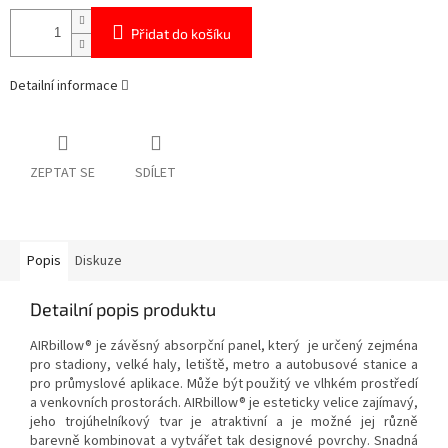
Přidat do košíku
Detailní informace
ZEPTAT SE
SDÍLET
Popis
Diskuze
Detailní popis produktu
AIRbillow® je závěsný absorpční panel, který je určený zejména
pro stadiony, velké haly, letiště, metro a autobusové stanice a
pro průmyslové aplikace. Může být použitý ve vlhkém prostředí
a venkovních prostorách. AIRbillow® je esteticky velice zajímavý,
jeho trojúhelníkový tvar je atraktivní a je možné jej různě
barevně kombinovat a vytvářet tak designové povrchy. Snadná