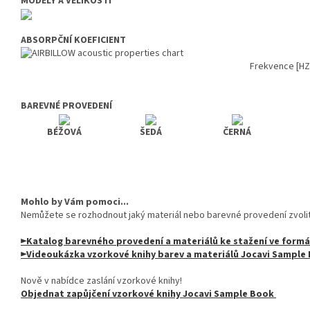
MODELY A VELIKOSTI
ABSORPČNÍ KOEFICIENT
Frekvence [HZ
BAREVNÉ PROVEDENÍ
BÉŽOVÁ
ŠEDÁ
ČERNÁ
Mohlo by Vám pomoci...
Nemůžete se rozhodnout jaký materiál nebo barevné provedení zvoli
►Katalog barevného provedení a materiálů ke stažení ve form
►Videoukázka vzorkové knihy barev a materiálů Jocavi Sampl
Nově v nabídce zaslání vzorkové knihy!
Objednat zapůjčení vzorkové knihy Jocavi Sample Book