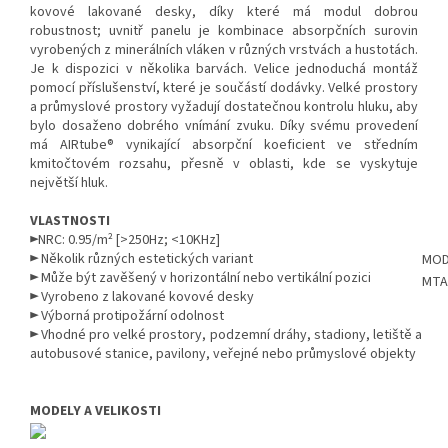
kovové lakované desky, díky které má modul dobrou
robustnost; uvnitř panelu je kombinace absorpčních surovin
vyrobených z minerálních vláken v různých vrstvách a hustotách.
Je k dispozici v několika barvách. Velice jednoduchá montáž
pomocí příslušenství, které je součástí dodávky. Velké prostory
a průmyslové prostory vyžadují dostatečnou kontrolu hluku, aby
bylo dosaženo dobrého vnímání zvuku. Díky svému provedení
má AIRtube® vynikající absorpční koeficient ve středním
kmitočtovém rozsahu, přesně v oblasti, kde se vyskytuje
největší hluk.
VLASTNOSTI
►NRC: 0.95/m² [>250Hz; <10KHz]
► Několik různých estetických variant
MOD
► Může být zavěšený v horizontální nebo vertikální pozici
MTA
► Vyrobeno z lakované kovové desky
► Výborná protipožární odolnost
► Vhodné pro velké prostory, podzemní dráhy, stadiony, letiště a
autobusové stanice, pavilony, veřejné nebo průmyslové objekty
MODELY A VELIKOSTI