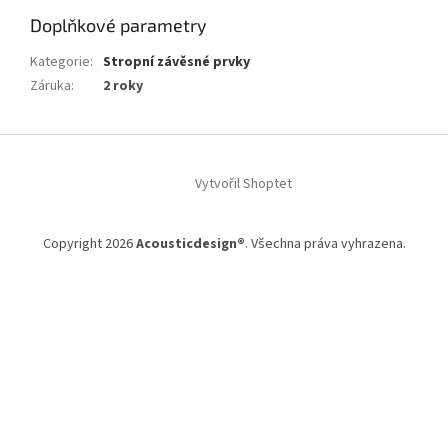
Doplňkové parametry
Kategorie
:
Stropní závěsné prvky
Záruka
:
2 roky
Z
á
Vytvořil Shoptet
p
a
t
Copyright 2026
Acousticdesign®
. Všechna práva vyhrazena.
í