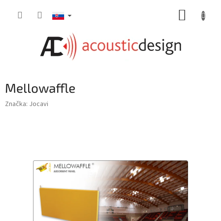
Prejsť
NÁKUP
na
obsah
KOŠÍK
Mellowaffle
Značka:
Jocavi