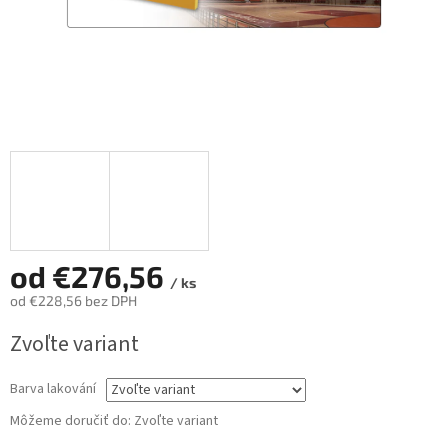
od
€276,56
/ ks
od
€228,56
bez DPH
Jednotková
Zvoľte variant
cena:
Barva lakování
Môžeme doručiť do:
Zvoľte variant