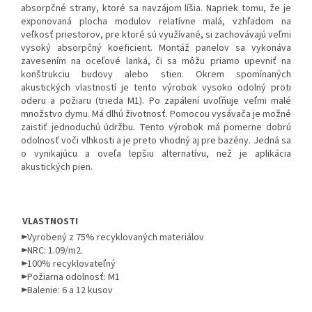
absorpčné strany, ktoré sa navzájom líšia. Napriek tomu, že je
exponovaná plocha modulov relatívne malá, vzhľadom na
veľkosť priestorov, pre ktoré sú využívané, si zachovávajú veľmi
vysoký absorpčný koeficient. Montáž panelov sa vykonáva
zavesením na oceľové lanká, či sa môžu priamo upevniť na
konštrukciu budovy alebo stien. Okrem spomínaných
akustických vlastností je tento výrobok vysoko odolný proti
oderu a požiaru (trieda M1). Po zapálení uvoľňuje veľmi malé
množstvo dymu. Má dlhú životnosť. Pomocou vysávača je možné
zaistiť jednoduchú údržbu. Tento výrobok má pomerne dobrú
odolnosť voči vlhkosti a je preto vhodný aj pre bazény. Jedná sa
o vynikajúcu a oveľa lepšiu alternatívu, než je aplikácia
akustických pien.
VLASTNOSTI
►Vyrobený z 75% recyklovaných materiálov
►NRC: 1.09/m2.
►100% recyklovateľný
►Požiarna odolnosť: M1
►Balenie: 6 a 12 kusov