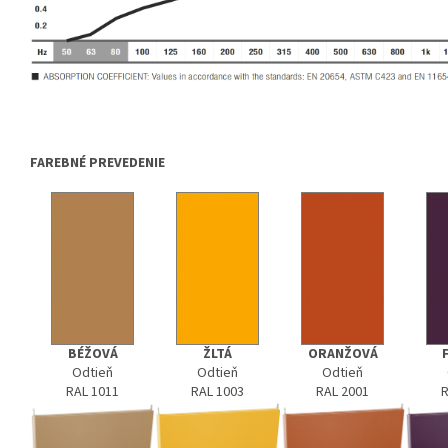
FAREBNÉ PREVEDENIE
BÉŽOVÁ
ŽLTÁ
ORANŽOVÁ
Odtieň
Odtieň
Odtieň
RAL 1011
RAL 1003
RAL 2001
R