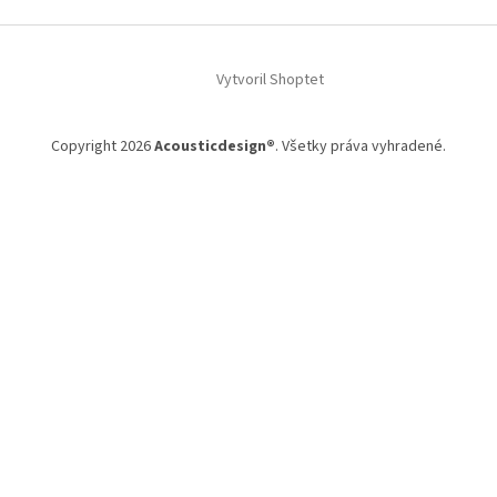
Z
á
Vytvoril Shoptet
p
ä
t
Copyright 2026
Acousticdesign®
. Všetky práva vyhradené.
i
e