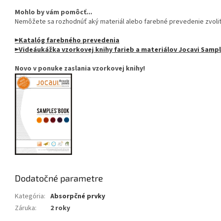
Mohlo by vám pomôcť...
Nemôžete sa rozhodnúť aký materiál alebo farebné prevedenie zvoli
►Katalóg farebného prevedenia
►Videáukážka vzorkovej knihy farieb a materiálov Jocavi Sam
Novo v ponuke zaslania vzorkovej knihy!
Dodatočné parametre
Kategória
:
Absorpčné prvky
Záruka
:
2 roky