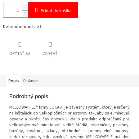
Pridať do košíka
Detailné informácie
OPÝTAŤ SA
ZDIEĽAŤ
Popis
Diskusia
Podrobný popis
MELLOWAFFLE® firmy JOCAVI je závesný systém, ktorý je určený
na inštaláciu do veľkoplošných priestorov tak, aby sa eliminovali
ozveny a skrátil čas dozvuku. Ide o produkt odporúčaný pre
veľkoobjemové miestnosti: veľké štúdiá, telocvične, pavilóny,
bazény, továrne, sklady, obchodné a priemyselné budovy,
alebo strojovne, kde vznikajú ozveny. MELLOWAFFLE má dve