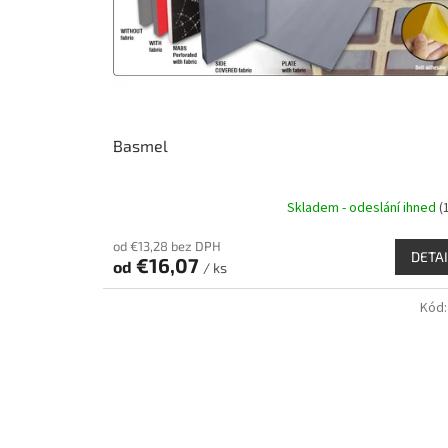
o
o
d
v
u
k
t
o
v
Basmel
Skladem - odeslání ihned
(
Priemerné
hodnotenie
od €13,28 bez DPH
produktu
DETAI
€16,07
od
je
/ ks
4,1
z
Kód
5
hviezdičiek.