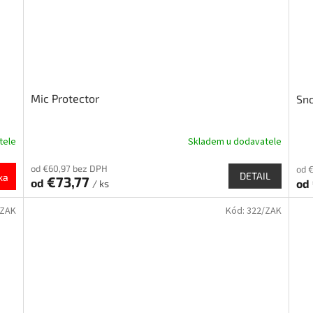
Mic Protector
Sn
tele
Skladem u dodavatele
od €60,97 bez DPH
od 
DETAIL
ka
€73,77
od
od
/ ks
/ZAK
Kód:
322/ZAK