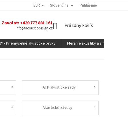
EUR
Slovenčina
Prihlásenie
Zavolat: +420 777 881 161
NÁKUPNÝ
Prázdny košík
info@acousticdesign.cz
KOŠÍK
N® - Priemyselné akustické prvky
Meranie akustiky a simulácie
ATP akustické sady
Akustické závesy