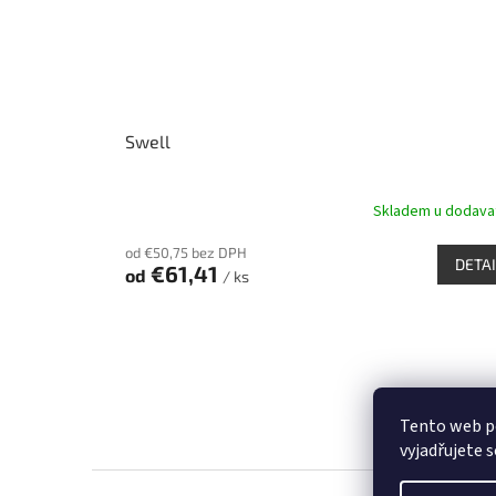
Swell
Skladem u dodava
od €50,75 bez DPH
DETAI
€61,41
od
/ ks
Tento web p
vyjadřujete s
Z