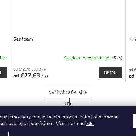
Seafoam
Str
tele
Skladem - odeslání ihned
(>5 ks)
Priemerné
Pri
hodnotenie
hod
od €18,70 bez DPH
od 
produktu
pro
L
DETAIL
€22,63
od
od
je
je
/ ks
3,7
5,0
z
z
NAČÍTAŤ 12 ĎALŠÍCH
5
5
hviezdičiek.
hvie
S
1
3
O
t
r
v
HORE
á
oužívá soubory cookie. Dalším procházením tohoto webu
l
n
á
ouhlas s jejich používáním.. Více informací
zde
.
k
d
o
a