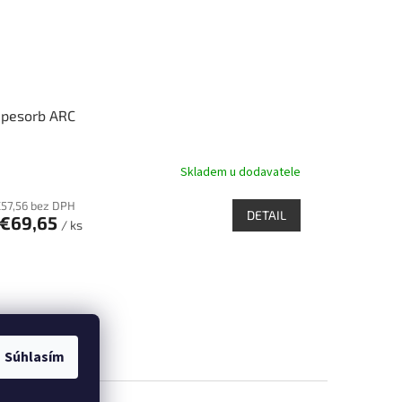
ipesorb ARC
Skladem u dodavatele
emerné
notenie
€57,56 bez DPH
duktu
DETAIL
€69,65
/ ks
zdičiek.
Súhlasím