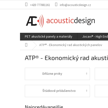
Prejsť
+420 777881161
info@acousticdesign.cz
na
obsah
PET akustické panely a materiály
Jocavi® - High En
Domov
ATP® - Ekonomický rad akustických panelov
ATP® - Ekonomický rad akust
Difúzne prvky
Štúdiové príslušenstvo
Najpredávanejšie