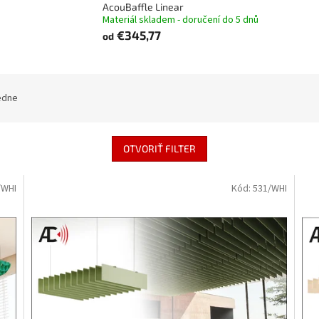
AcouBaffle Linear
Materiál skladem - doručení do 5 dnů
€345,77
od
edne
OTVORIŤ FILTER
/WHI
Kód:
531/WHI