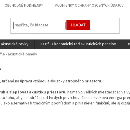
OBCHODNÉ PODMIENKY
PODMIENKY OCHRANY OSOBNÝCH ÚDAJOV
HĽADAŤ
d akustické prvky
ATP® - Ekonomický rad akustických panelov
I
fle - akustické panely
y
, určené na úpravu vzhľadu a akustiky stropného priestoru.
uk a zlepšovať akustiku priestoru
, najmä vo veľkých miestnostiach s v
sto toho, aby sa odrážali od tvrdých povrchov, čím sa zvuková energia prem
pu ako alternatíva k tradičným podhľadom a plnia nielen funkčnú, ale aj dizaj