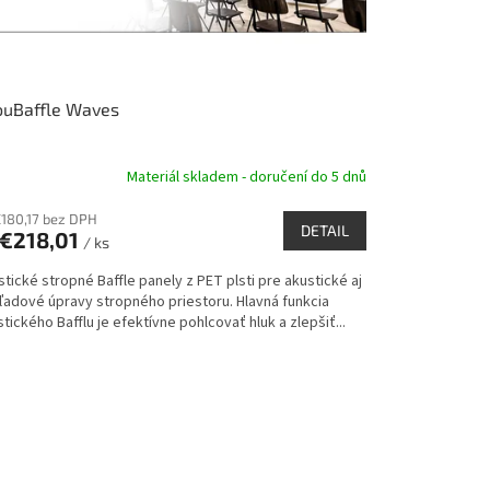
ouBaffle Waves
Materiál skladem - doručení do 5 dnů
€180,17 bez DPH
DETAIL
€218,01
/ ks
tické stropné Baffle panely z PET plsti pre akustické aj
ľadové úpravy stropného priestoru. Hlavná funkcia
tického Bafflu je efektívne pohlcovať hluk a zlepšiť...