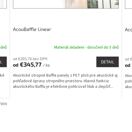
AcouBaffle Linear
Ac
 dnů
Materiál skladem - doručení do 5 dnů
od €285,76 bez DPH
od 
L
DETAIL
€345,77
od
od
/ ks
cké
Akustické stropné Baffle panely z PET plsti pre akustické aj
Akus
pohľadové úpravy stropného priestoru. Hlavná funkcia
poh
akustického Bafflu je efektívne pohlcovať hluk a zlepšiť...
akus
/WHI