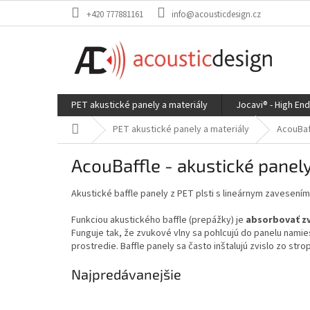
Prejsť
+420 777881161
info@acousticdesign.cz
na
obsah
PET akustické panely a materiály
Jocavi® - High En
Domov
PET akustické panely a materiály
AcouBaf
AcouBaffle - akustické panel
Akustické baffle panely z PET plsti s lineárnym zavesením
Funkciou akustického baffle (prepážky) je
absorbovať zv
Funguje tak, že zvukové vlny sa pohlcujú do panelu namie
prostredie. Baffle panely sa často inštalujú zvislo zo stro
Najpredávanejšie