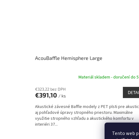
AcouBaffle Hemisphere Large
Materiál skladem - doručení do 5
€323,22 bez DPH
DETA
€391,10
/ ks
Akustické závesné Baffle modely z PET plsti pre akusti
aj pohľadové úpravy stropného priestoru. Maximálne
využitie stropného vzhľadu a akustického komfortu v
interiéri 37...
Tento web p