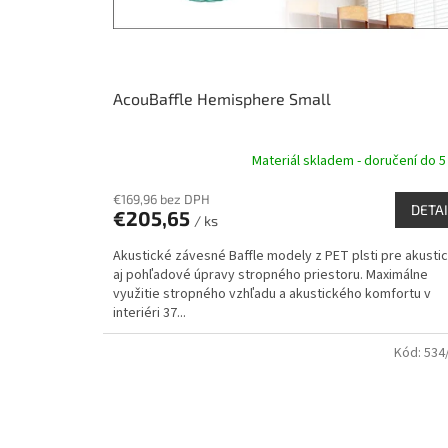
u
k
t
o
v
AcouBaffle Hemisphere Small
Materiál skladem - doručení do 5
€169,96 bez DPH
DETAI
€205,65
/ ks
Akustické závesné Baffle modely z PET plsti pre akusti
aj pohľadové úpravy stropného priestoru. Maximálne
využitie stropného vzhľadu a akustického komfortu v
interiéri 37...
Kód:
534