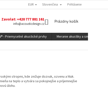
EUR
Slovenčina
Prihlásenie
Zavolat: +420 777 881 161
NÁKUPNÝ
Prázdny košík
info@acousticdesign.cz
KOŠÍK
N® - Priemyselné akustické prvky
Meranie akustiky a simulácie
ysokými stropmi, kde znižuje dozvuk, ozvenu a hluk.
ieňa na teplo a vytvára sa pokojnejšie a príjemnejšie
novú úlohu.