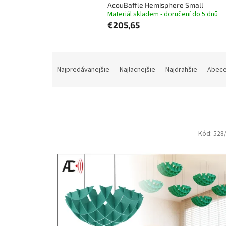
AcouBaffle Hemisphere Small
Materiál skladem - doručení do 5 dnů
€205,65
R
a
Najpredávanejšie
Najlacnejšie
Najdrahšie
Abec
d
e
n
i
e
V
Kód:
528
p
ý
r
p
o
i
d
s
u
p
k
r
t
o
o
d
v