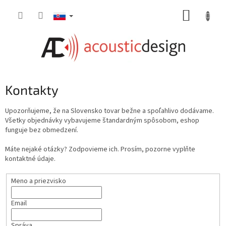
Prejsť
NÁKUP
na
obsah
KOŠÍK
Kontakty
Upozorňujeme, že na Slovensko tovar bežne a spoľahlivo dodávame.
Všetky objednávky vybavujeme štandardným spôsobom, eshop
funguje bez obmedzení.
Máte nejaké otázky? Zodpovieme ich. Prosím, pozorne vyplňte
kontaktné údaje.
Meno a priezvisko
Email
Správa