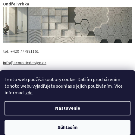
Ondřej Vrbka
tel.: +420 777881161
info@acousticdesign.cz
www.acousticdesign.cz
Tento web používá soubory cookie. Dalším procházením
tohoto webu vyjadřujete souhlas s jejich používáním.. Více
informací
zde
.
Z
á
Nastavenie
Vytvoril Shoptet
p
ä
t
Súhlasím
Copyright 2026
Acousticdesign®
. Všetky práva vyhradené.
i