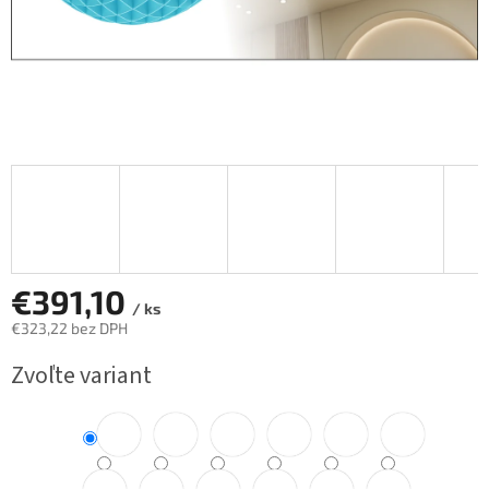
€391,10
/ ks
€323,22 bez DPH
Jednotková
Zvoľte variant
cena: