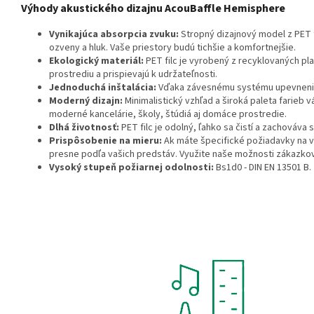
Výhody akustického dizajnu AcouBaffle Hemisphere
Vynikajúca absorpcia zvuku:
Stropný dizajnový model z PET 
ozveny a hluk. Vaše priestory budú tichšie a komfortnejšie.
Ekologický materiál:
PET filc je vyrobený z recyklovaných pl
prostrediu a prispievajú k udržateľnosti.
Jednoduchá inštalácia:
Vďaka závesnému systému upevnenia n
Moderný dizajn:
Minimalistický vzhľad a široká paleta farieb
moderné kancelárie, školy, štúdiá aj domáce prostredie.
Dlhá životnosť:
PET filc je odolný, ľahko sa čistí a zachováva 
Prispôsobenie na mieru:
Ak máte špecifické požiadavky na v
presne podľa vašich predstáv. Využite naše možnosti zákazkov
Vysoký stupeň požiarnej odolnosti:
Bs1d0 - DIN EN 13501 B.