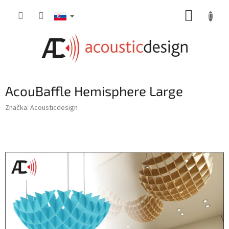
Prejsť
NÁKUP
na
obsah
KOŠÍK
AcouBaffle Hemisphere Large
Značka:
Acousticdesign