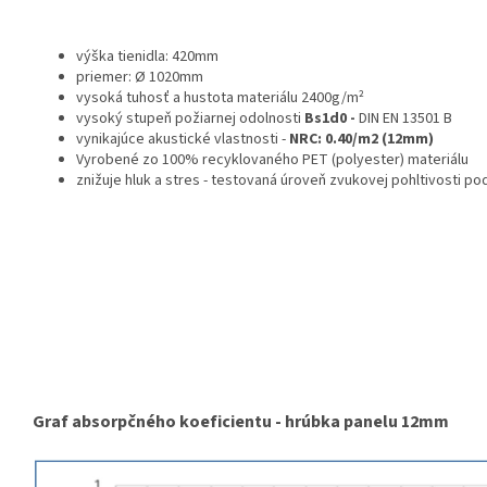
výška tienidla: 420mm
priemer:
Ø
1020mm
vysoká tuhosť a hustota materiálu 2400g/m²
vysoký stupeň požiarnej odolnosti
Bs1d0 -
DIN EN 13501 B
vynikajúce akustické vlastnosti -
NRC: 0.40/m2 (12mm)
Vyrobené zo 100% recyklovaného PET (polyester) materiálu
znižuje hluk a stres - testovaná úroveň zvukovej pohltivosti po
Graf absorpčného koeficientu - hrúbka panelu 12mm