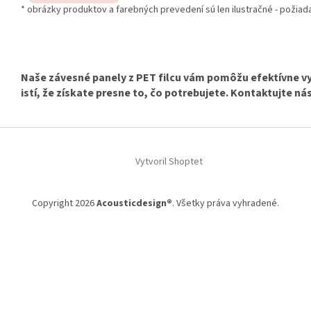
* obrázky produktov a farebných prevedení sú len ilustračné - požiada
Naše závesné panely z PET filcu vám pomôžu efektívne vy
istí, že získate presne to, čo potrebujete. Kontaktujte ná
Z
á
Vytvoril Shoptet
p
ä
t
Copyright 2026
Acousticdesign®
. Všetky práva vyhradené.
i
e