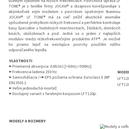
účinným výkonom na nižších frekvenciách. Povrchová úprava LF
TONE® je z textílie firmy JOCAVI® a dizajnovo korešponduje s
akýmkoľvek iným modelom s povrchom opatreným tkaninou
JOCAVI®. LF TONE® má za cieľ znížiť akustické anomálie
spôsobené prebytkom nízkych frekvencií a perfektne kontroluje
basy špeciálne v hudobných miestnostiach, štúdiách, domácich
kinách, skúšobniach a pod. Jedná sa o jeden z najlepších
modulov medzi nízkofrekvenčnými produktmi ATP®. Je možné
ho priamo lepiť na existujúce povrchy použitím nášho
odporúčaného lepidla.
VLASTNOSTI
► Priemerná absorpcia
: 0.65/m2 [>63Hz;<500Hz].
► Frekvencia ladenia 250 Hz.
MODE
► Samozhášacia />► EPS požiarna ochrana: Euroclass E (NP
LFT12
EN13501-).
LFT12
► Veľmi jednoduchá montáž.
► Dostupný variant s farebným korpusom LFT120p.
MODELY A ROZMERY