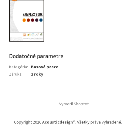
Dodatočné parametre
Kategória
:
Basové pasce
Záruka
:
2 roky
Z
á
Vytvoril Shoptet
p
ä
t
Copyright 2026
Acousticdesign®
. Všetky práva vyhradené.
i
e