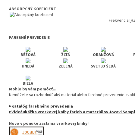
ABSORPČNÝ KOEFICIENT
Frekvencia [HZ
FAREBNÉ PREVEDENIE
BÉŽOVÁ
ŽLTÁ
ORANŽOVÁ
HNEDÁ
ZELENÁ
SVETLO ŠEDÁ
BIELA
Mohlo by vám pomôcť...
Nemôžete sa rozhodnúť aký materiál alebo farebné prevedenie zvoli
►Katalóg farebného prevedenia
►Videáukážka vzorkovej knihy farieb a materiálov Jocavi Sam
Novo v ponuke zaslania vzorkovej knihy!