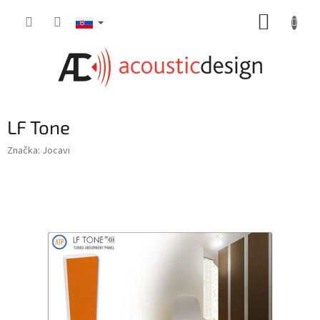
Prejsť
NÁKUP
na
obsah
KOŠÍK
LF Tone
Značka:
Jocavi