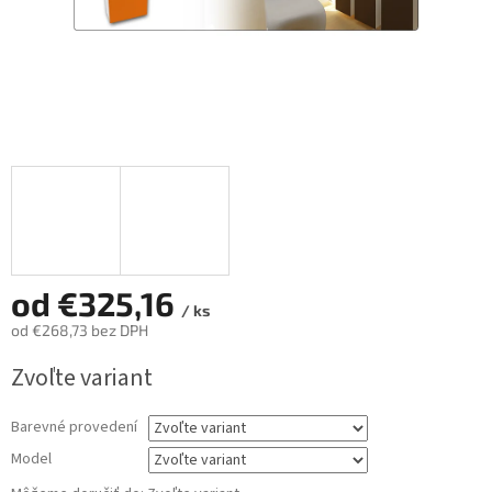
od
€325,16
/ ks
od
€268,73
bez DPH
Jednotková
Zvoľte variant
cena:
Barevné provedení
Model