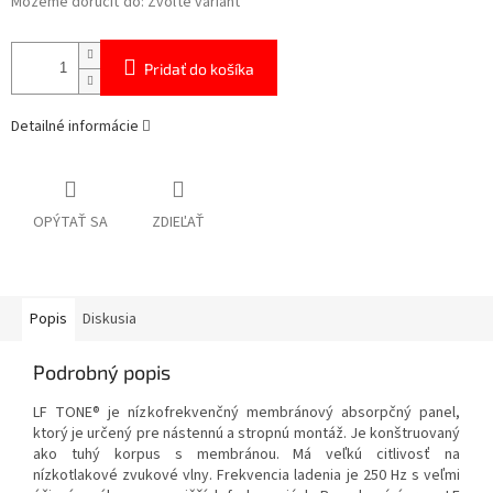
Môžeme doručiť do:
Zvoľte variant
Pridať do košíka
Detailné informácie
OPÝTAŤ SA
ZDIEĽAŤ
Popis
Diskusia
Podrobný popis
LF TONE® je nízkofrekvenčný membránový absorpčný panel,
ktorý je určený pre nástennú a stropnú montáž. Je konštruovaný
ako tuhý korpus s membránou. Má veľkú citlivosť na
nízkotlakové zvukové vlny. Frekvencia ladenia je 250 Hz s veľmi