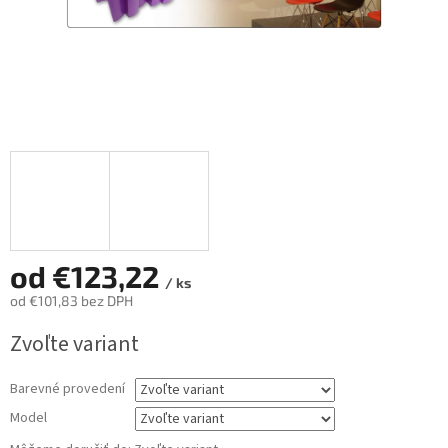
od
€123,22
/ ks
od
€101,83
bez DPH
Jednotková
Zvoľte variant
cena:
Barevné provedení
Model