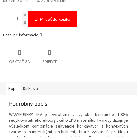
Môžeme doručiť do:
Zvoľte variant
Pridať do košíka
Detailné informácie
OPÝTAŤ SA
ZDIEĽAŤ
Popis
Diskusia
Podrobný popis
WAVYFUSER® INV je vyrobený z vysoko kvalitného 100%
recyklovateľného ekologického EPS materiálu. Tvarový dizajn je
výsledkom kombinácie sekvencie konkávnych a konvexných
tvarov s numerickými technikami, ktoré vytvárajú profilovú