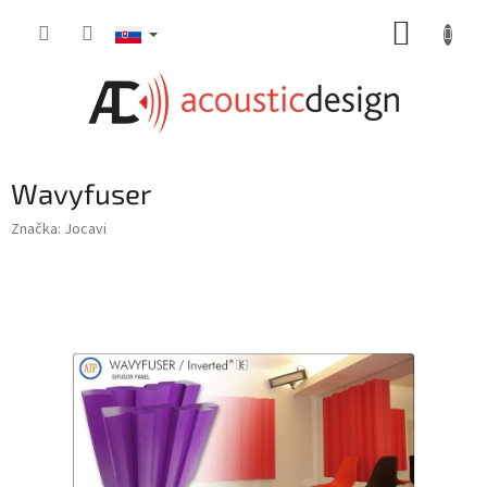
Prejsť
NÁKUP
na
obsah
KOŠÍK
Wavyfuser
Značka:
Jocavi