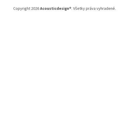
t
Copyright 2026
Acousticdesign®
. Všetky práva vyhradené.
i
e