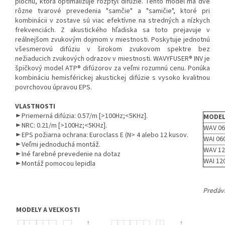
plochu, ktorá optimalizuje rozptyl difúzie. Tento model má dve
rôzne tvarové prevedenia "samčie" a "samičie", ktoré pri
kombinácii v zostave sú viac efektívne na stredných a nízkych
frekvenciách. Z akustického hľadiska sa toto prejavuje v
reálnejšom zvukovým dojmom v miestnosti. Poskytuje jednotnú
všesmerovú difúziu v širokom zvukovom spektre bez
nežiaducich zvukových odrazov v miestnosti. WAVYFUSER® INV je
špičkový model ATP® difúzorov za veľmi rozumnú cenu. Ponúka
kombináciu hemisférickej akustickej difúzie s vysoko kvalitnou
povrchovou úpravou EPS.
VLASTNOSTI
► Priemerná difúzia
: 0.57/m [>100Hz;<5KHz].
MODE
► NRC: 0.21/m [>100Hz;<5KHz].
WAV 06
► EPS požiarna ochrana: Euroclass E (N> 4 alebo 12 kusov.
WAI 06
► Veľmi jednoduchá montáž.
WAV 12
► Iné farebné prevedenie na dotaz
WAI 12
► Montáž pomocou lepidla
Predáv
MODELY A VEĽKOSTI