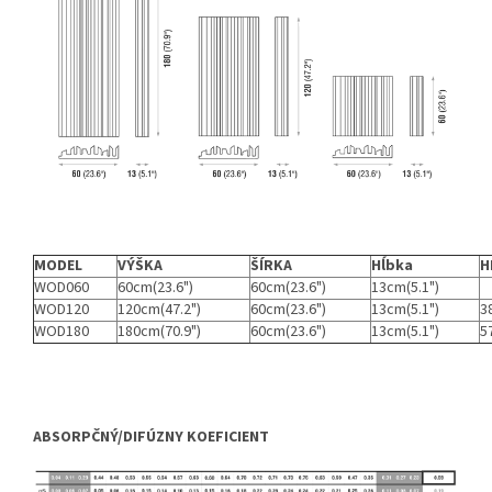
MODEL
VÝŠKA
ŠÍRKA
Hĺbka
H
WOD060
60cm(23.6")
60cm(23.6")
13cm(5.1")
WOD120
120cm(47.2")
60cm(23.6")
13cm(5.1")
3
WOD180
180cm(70.9")
60cm(23.6")
13cm(5.1")
5
ABSORPČNÝ/DIFÚZNY KOEFICIENT