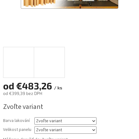
od
€483,26
/ ks
od
€399,39
bez DPH
Jednotková
Zvoľte variant
cena:
Barva lakování
Velikost panelu