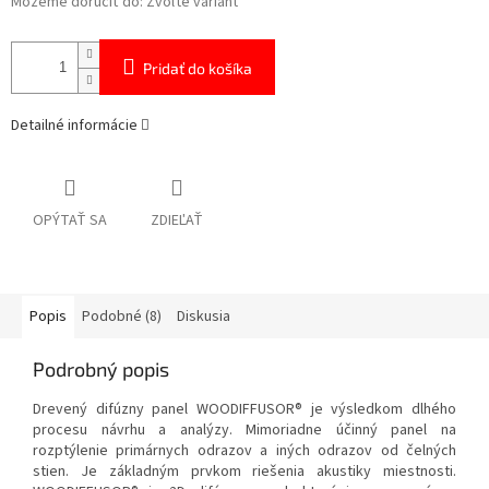
Môžeme doručiť do:
Zvoľte variant
Pridať do košíka
Detailné informácie
OPÝTAŤ SA
ZDIEĽAŤ
Popis
Podobné (8)
Diskusia
Podrobný popis
Drevený difúzny panel WOODIFFUSOR® je výsledkom dlhého
procesu návrhu a analýzy. Mimoriadne účinný panel na
rozptýlenie primárnych odrazov a iných odrazov od čelných
stien. Je základným prvkom riešenia akustiky miestnosti.