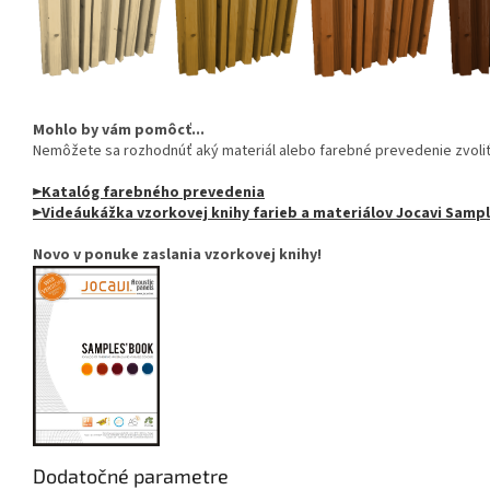
Mohlo by vám pomôcť...
Nemôžete sa rozhodnúť aký materiál alebo farebné prevedenie zvoli
►Katalóg farebného prevedenia
►Videáukážka vzorkovej knihy farieb a materiálov Jocavi Sam
Novo v ponuke zaslania vzorkovej knihy!
Dodatočné parametre