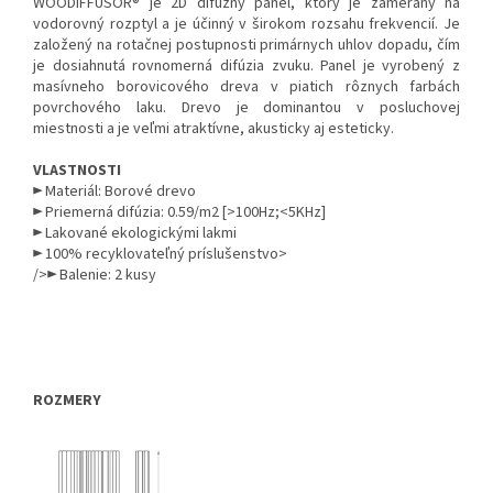
WOODIFFUSOR® je 2D difúzny panel, ktorý je zameraný na
vodorovný rozptyl a je účinný v širokom rozsahu frekvencií. Je
založený na rotačnej postupnosti primárnych uhlov dopadu, čím
je dosiahnutá rovnomerná difúzia zvuku. Panel je vyrobený z
masívneho borovicového dreva v piatich rôznych farbách
povrchového laku. Drevo je dominantou v posluchovej
miestnosti a je veľmi atraktívne, akusticky aj esteticky.
VLASTNOSTI
► Materiál: Borové drevo
► Priemerná difúzia: 0.59/m2 [>100Hz;<5KHz]
► Lakované ekologickými lakmi
► 100% recyklovateľný príslušenstvo>
/>
► Balenie: 2 kusy
ROZMERY