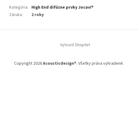
Kategória
:
High End difúzne prvky Jocavi®
Záruka
:
2 roky
Z
á
Vytvoril Shoptet
p
ä
t
Copyright 2026
Acousticdesign®
. Všetky práva vyhradené.
i
e