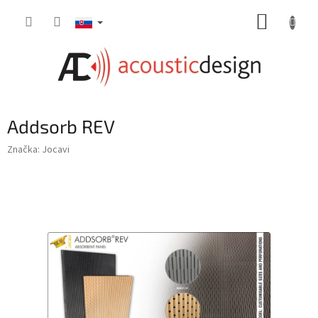
Prejsť
NÁKUP
na
obsah
KOŠÍK
Addsorb REV
Značka:
Jocavi