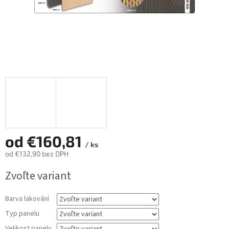
od
€160,81
/ ks
od
€132,90
bez DPH
Jednotková
Zvoľte variant
cena:
Barva lakování
Typ panelu
Velikost panelu