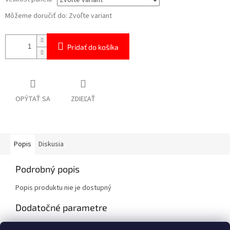
Môžeme doručiť do:
Zvoľte variant
Pridať do košíka
OPÝTAŤ SA
ZDIEĽAŤ
Popis
Diskusia
Podrobný popis
Popis produktu nie je dostupný
Dodatočné parametre
Kategória
:
Jocavi® - High End akustické prvky