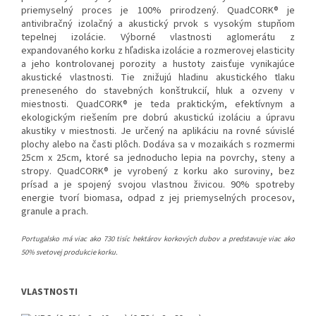
priemyselný proces je 100% prirodzený. QuadCORK® je
antivibračný izolačný a akustický prvok s vysokým stupňom
tepelnej izolácie. Výborné vlastnosti aglomerátu z
expandovaného korku z hľadiska izolácie a rozmerovej elasticity
a jeho kontrolovanej porozity a hustoty zaisťuje vynikajúce
akustické vlastnosti. Tie znižujú hladinu akustického tlaku
preneseného do stavebných konštrukcií, hluk a ozveny v
miestnosti. QuadCORK® je teda praktickým, efektívnym a
ekologickým riešením pre dobrú akustickú izoláciu a úpravu
akustiky v miestnosti. Je určený na aplikáciu na rovné súvislé
plochy alebo na časti plôch. Dodáva sa v mozaikách s rozmermi
25cm x 25cm, ktoré sa jednoducho lepia na povrchy, steny a
stropy. QuadCORK® je vyrobený z korku ako suroviny, bez
prísad a je spojený svojou vlastnou živicou. 90% spotreby
energie tvorí biomasa, odpad z jej priemyselných procesov,
granule a prach.
Portugalsko má viac ako 730 tisíc hektárov korkových dubov a predstavuje viac ako
50% svetovej produkcie korku.
VLASTNOSTI