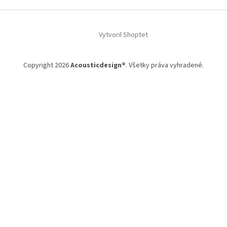
Z
á
Vytvoril Shoptet
p
ä
t
Copyright 2026
Acousticdesign®
. Všetky práva vyhradené.
i
e