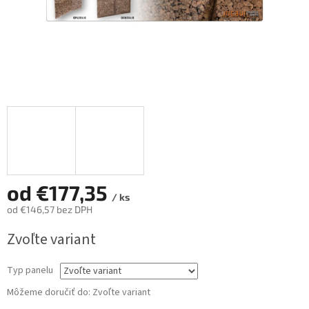
od
€177,35
/ ks
od
€146,57
bez DPH
Jednotková
Zvoľte variant
cena:
Typ panelu
Môžeme doručiť do:
Zvoľte variant