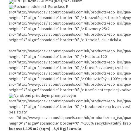
NRC: (
0.42
/m2 - 40mm) (
0.53
/m2 - 60mm)
Požiarna odolnosť: Euroclass E -
src="http://www.jocaviacousticpanels.com/uk/products/eco_iso/qua
height="7" align="absmiddle" border="0" /> Neuvoľňuje< toxické plyny
src="http://www.jocaviacousticpanels.com/uk/products/eco_iso/qua
height="7" align="absmiddle" border="0" /> Rozmery 25x2
src="http://www.jocaviacousticpanels.com/uk/products/eco_iso/qua
height="7" align="absmiddle" border="0" /> Tepelná, akustická a
src="http://www.jocaviacousticpanels.com/uk/products/eco_iso/qua
height="7" align="absmiddle" border="0" /> Hustota: 120
src="http://www.jocaviacousticpanels.com/uk/products/eco_iso/qua
height="7" align="absmiddle" border="0" /> Úroveň zvukovej izolácie
src="http://www.jocaviacousticpanels.com/uk/products/eco_iso/qua
height="7" align="absmiddle" border="0" /> Obnoviteľný a 100% príro
src="http://www.jocaviacousticpanels.com/uk/products/eco_iso/qua
height="7" align="absmiddle" border="0" /> Koeficient tepelnej vodiv
Vyrobené prírodným priemyslovým
src="http://www.jocaviacousticpanels.com/uk/products/eco_iso/qua
height="7" align="absmiddle" border="0" /> Neobmedzená trvanlivosť
bez straty
src="http://www.jocaviacousticpanels.com/uk/products/eco_iso/qua
height="7" align="absmiddle" border="0" />100% recyklovateľný. krab
kusov=1.125 m2 (sqm) - 5,9 Kg/škatuľa