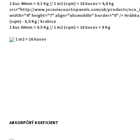
1 kus 40mm = 0.3 Kg // 1 m2 (sqm) = 16 kusov = 4,8 kg
src="http://www.jocaviacousticpanels.com/uk/products/eco
width="4" height="7" align="absmiddle" border="0" />
Hrúbka 
(sqm) - 6,5 Kg / krabica
1 kus 60mm = 0.5 Kg // 1 m2 (sqm) = 16 kusov = 8 Kg
1 m2 = 16 kusov
ABSORPČNÝ KOEFICIENT