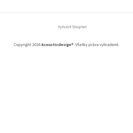
Z
á
Vytvoril Shoptet
p
ä
t
Copyright 2026
Acousticdesign®
. Všetky práva vyhradené.
i
e