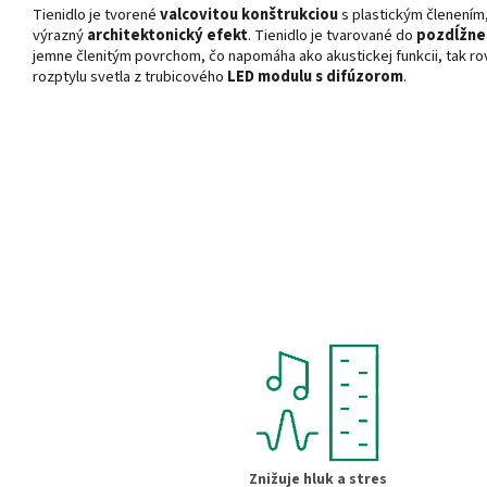
Tienidlo je tvorené
valcovitou konštrukciou
s plastickým členením,
výrazný
architektonický efekt
. Tienidlo je tvarované do
pozdĺžneh
jemne členitým povrchom, čo napomáha ako akustickej funkcii, tak 
rozptylu svetla z trubicového
LED modulu s difúzorom
.
Znižuje hluk a stres