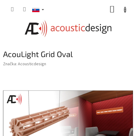
Prejsť
NÁKUP
na
obsah
KOŠÍK
AcouLight Grid Oval
Značka:
Acousticdesign