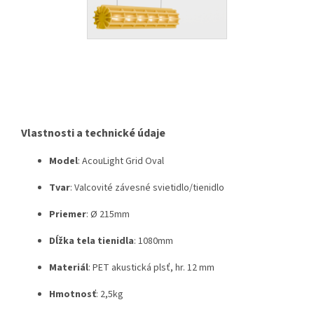
Vlastnosti a technické údaje
Model
: AcouLight Grid Oval
Tvar
: Valcovité závesné svietidlo/tienidlo
Priemer
: Ø 215mm
Dĺžka tela tienidla
: 1080mm
Materiál
: PET akustická plsť, hr. 12 mm
Hmotnosť
: 2,5kg