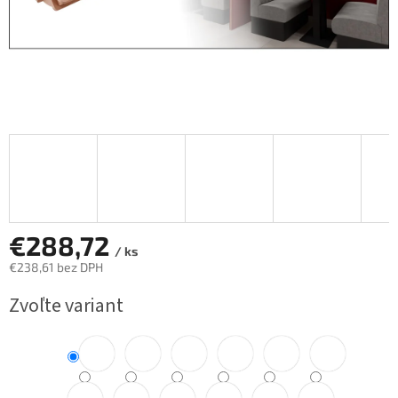
€288,72
/ ks
€238,61 bez DPH
Jednotková
Zvoľte variant
cena: