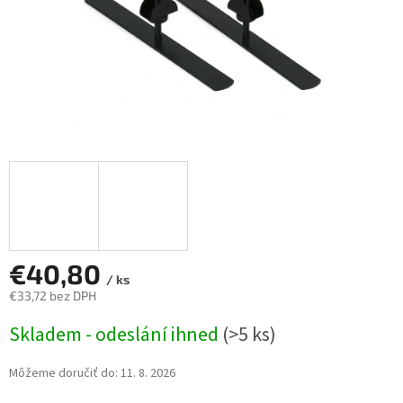
€40,80
/ ks
€33,72 bez DPH
Jednotková
Skladem - odeslání ihned
(>5 ks)
cena:
Môžeme doručiť do:
11. 8. 2026