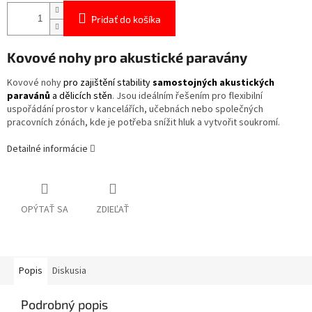
Pridať do košíka
Kovové nohy pro akustické paravány
Kovové nohy
pro zajištění stability
samostojných akustických
paravánů
a dělicích stěn
.
Jsou ideálním řešením pro flexibilní
uspořádání prostor v kancelářích, učebnách nebo společných
pracovních zónách, kde je potřeba snížit hluk a vytvořit soukromí.
Detailné informácie
OPÝTAŤ SA
ZDIEĽAŤ
Popis
Diskusia
Podrobný popis