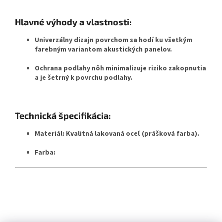
Hlavné výhody a vlastnosti:
Univerzálny dizajn povrchom sa hodí ku všetkým
farebným variantom akustických panelov.
Ochrana podlahy nôh minimalizuje riziko zakopnutia
a je šetrný k povrchu podlahy.
Technická špecifikácia:
Materiál:
Kvalitná lakovaná oceľ (prášková farba).
Farba:
Buďte prvý, kto napíše príspevok k tejto položke.