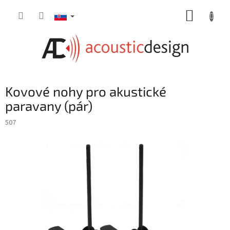
Prejsť
NÁKUP
na
obsah
KOŠÍK
Kovové nohy pro akustické
paravany (pár)
507