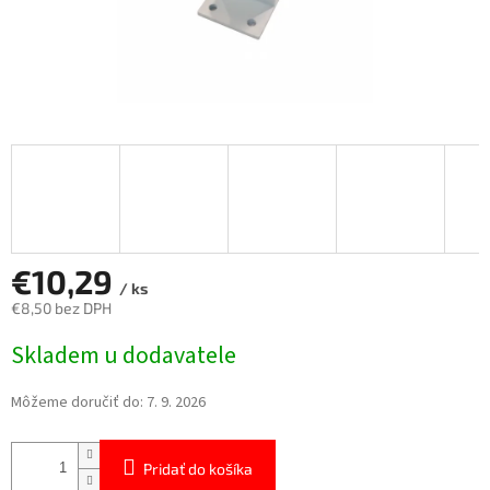
€10,29
/ ks
€8,50 bez DPH
Jednotková
Skladem u dodavatele
cena:
Môžeme doručiť do:
7. 9. 2026
Pridať do košíka