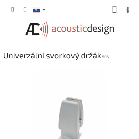
Prejsť
NÁKUP
na
obsah
KOŠÍK
Univerzální svorkový držák
506