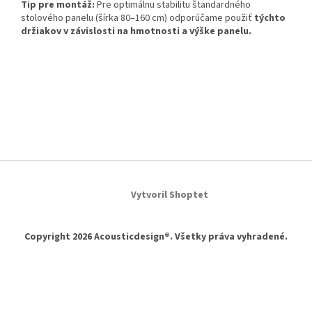
Tip pre montáž:
Pre optimálnu stabilitu štandardného
stolového panelu (šírka 80–160 cm) odporúčame použiť
týchto
držiakov v závislosti na hmotnosti a výške panelu.
Buďte prvý, kto napíše príspevok k tejto položke.
PRIDAŤ KOMENTÁR
Z
á
Vytvoril Shoptet
p
ä
t
Copyright 2026
Acousticdesign®
. Všetky práva vyhradené.
i
e