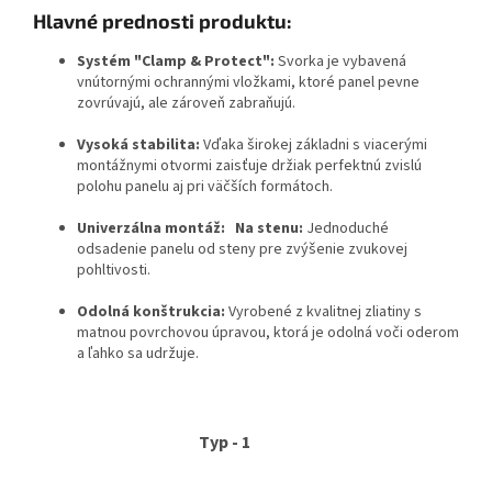
Hlavné prednosti produktu:
Systém "Clamp & Protect":
Svorka je vybavená
vnútornými ochrannými vložkami, ktoré panel pevne
zovrúvajú, ale zároveň zabraňujú.
Vysoká stabilita:
Vďaka širokej základni s viacerými
montážnymi otvormi zaisťuje držiak perfektnú zvislú
polohu panelu aj pri väčších formátoch.
Univerzálna montáž:
Na stenu:
Jednoduché
odsadenie panelu od steny pre zvýšenie zvukovej
pohltivosti.
Odolná konštrukcia:
Vyrobené z kvalitnej zliatiny s
matnou povrchovou úpravou, ktorá je odolná voči oderom
a ľahko sa udržuje.
Typ - 1