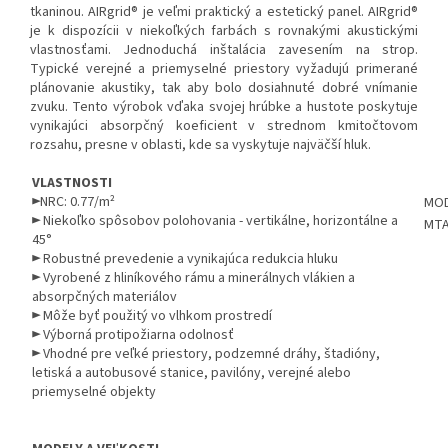
tkaninou. AIRgrid® je veľmi praktický a estetický panel. AIRgrid®
je k dispozícii v niekoľkých farbách s rovnakými akustickými
vlastnosťami. Jednoduchá inštalácia zavesením na strop.
Typické verejné a priemyselné priestory vyžadujú primerané
plánovanie akustiky, tak aby bolo dosiahnuté dobré vnímanie
zvuku. Tento výrobok vďaka svojej hrúbke a hustote poskytuje
vynikajúci absorpčný koeficient v strednom kmitočtovom
rozsahu, presne v oblasti, kde sa vyskytuje najväčší hluk.
VLASTNOSTI
►NRC: 0.77/m²
MO
►
Niekoľko spôsobov polohovania - vertikálne, horizontálne a
MTA
45°
► Robustné prevedenie a vynikajúca redukcia hluku
► Vyrobené z hliníkového rámu a minerálnych vlákien a
absorpčných materiálov
► Môže byť použitý vo vlhkom prostredí
► Výborná protipožiarna odolnosť
► Vhodné pre veľké priestory, podzemné dráhy, štadióny,
letiská a autobusové stanice, pavilóny, verejné alebo
priemyselné objekty