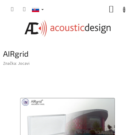
Prejsť
NÁKUP
na
obsah
KOŠÍK
AIRgrid
Značka:
Jocavi