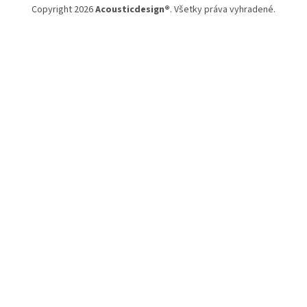
t
Copyright 2026
Acousticdesign®
. Všetky práva vyhradené.
i
e