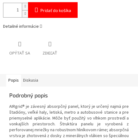
Pridať do košíka
Detailné informácie
OPÝTAŤ SA
ZDIEĽAŤ
Popis
Diskusia
Podrobný popis
AIRgrid® je závesný absorpčný panel, ktorý je určený najmä pre
štadióny, veľké haly, letiská, metro a autobusové stanice a pre
priemyselné aplikácie. Môže byť použitý vo vlhkom prostredí a
vonkajších priestoroch. Štruktúra panelu je vyrobená z
perforovanej mriežky na robustnom hliníkovom ráme; absorpčná
vrstva je zhotovená z dosky z minerálnych vlákien so špeciálnou