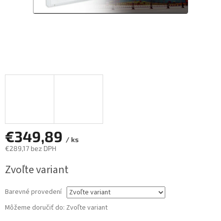
€349,89
/ ks
€289,17 bez DPH
Jednotková
Zvoľte variant
cena:
Barevné provedení
Môžeme doručiť do:
Zvoľte variant