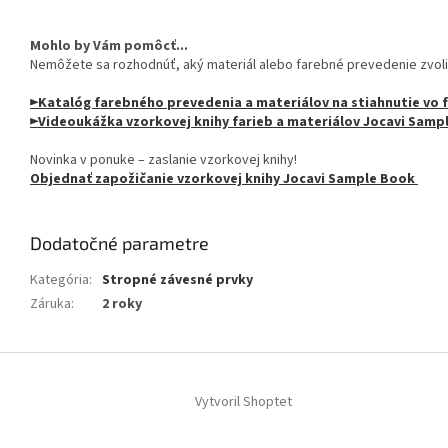
Mohlo by Vám pomôcť...
Nemôžete sa rozhodnúť, aký materiál alebo farebné prevedenie zvoli
►Katalóg farebného prevedenia a materiálov na stiahnutie vo
►Videoukážka vzorkovej knihy farieb a materiálov Jocavi Sam
Novinka v ponuke – zaslanie vzorkovej knihy!
Objednať zapožičanie vzorkovej knihy Jocavi Sample Book
Dodatočné parametre
Kategória
:
Stropné závesné prvky
Záruka
:
2 roky
Z
á
Vytvoril Shoptet
p
ä